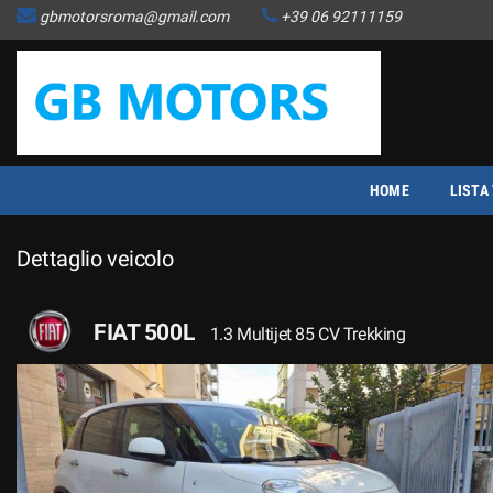
gbmotorsroma@gmail.com
+39 06 92111159
HOME
LISTA VEICOLI
ACQUISTIAMO USATO
HOME
LISTA
COME FUNZIONA
Dettaglio veicolo
ASSISTENZA
FIAT 500L
1.3 Multijet 85 CV Trekking
CONTATTI
NEWS
AREA COMMERCIANTI