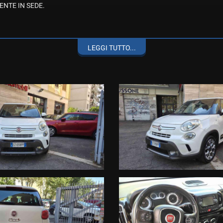
ENTE IN SEDE.
D’EPOCA, DI PRESTIGIO E INTERE COLLEZIONI, PAGAMENTO E PASSAG
LEGGI TUTTO...
R AUTO RECENTI E/O A BASSO CHILOMETRAGGIO
FFERENZA A VOSTRO FAVORE
 NEL PRESENTE ANNUNCIO POTREBBERO NON COINCIDERE CON L'EFFE
 LE CARATTERISTICHE DELLO SPECIFICO VEICOLO .