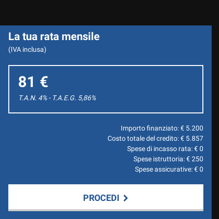
La tua rata mensile
(IVA inclusa)
81 €
T.A.N. 4% - T.A.E.G.
5,86
%
Importo finanziato: €
5.200
Costo totale del credito: €
5.857
Spese di incasso rata: €
0
Spese istruttoria: €
250
Spese assicurative: €
0
PROCEDI