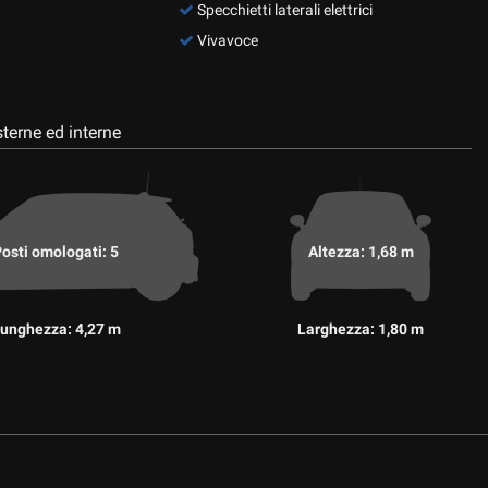
Specchietti laterali elettrici
Vivavoce
terne ed interne
osti omologati: 5
Altezza: 1,68 m
unghezza: 4,27 m
Larghezza: 1,80 m