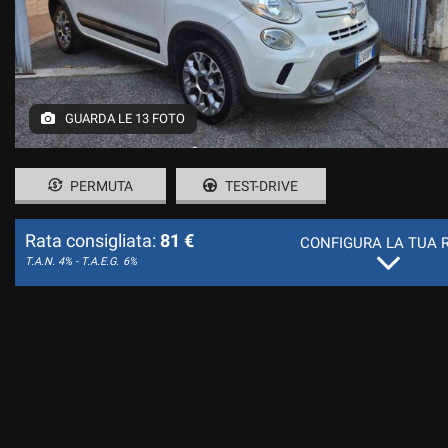
GUARDA LE 13 FOTO
PERMUTA
TEST-DRIVE
Rata consigliata:
81 €
CONFIGURA LA TUA 
T.A.N. 4% - T.A.E.G.
6%