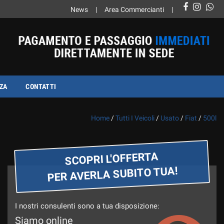
News
Area Commercianti
ZA
CONTATTI
Home
/
Tutti I Veicoli
/
Usato
/
Fiat
/
500l
SCOPRI L'OFFERTA
PER AVERLA SUBITO TUA!
I nostri consulenti sono a tua disposizione:
Siamo online