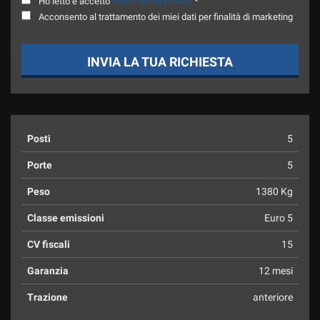
Ho letto e accetto
l'informativa privacy
*
Acconsento al trattamento dei miei dati per finalità di marketing
INVIA LA TUA RICHIESTA
Posti
5
Porte
5
Peso
1380 Kg
Classe emissioni
Euro 5
CV fiscali
15
Garanzia
12 mesi
Trazione
anteriore