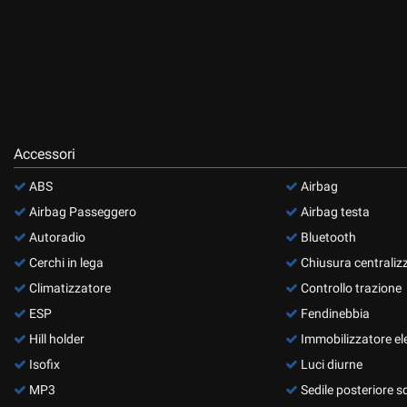
Accessori
ABS
Airbag
Airbag Passeggero
Airbag testa
Autoradio
Bluetooth
Cerchi in lega
Chiusura centraliz
Climatizzatore
Controllo trazione
ESP
Fendinebbia
Hill holder
Immobilizzatore el
Isofix
Luci diurne
MP3
Sedile posteriore s