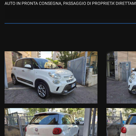
AUTO IN PRONTA CONSEGNA, PASSAGGIO DI PROPRIETA' DIRETTAM
-ACQUISTIAMO CON BONIFICO IMMEDIATO AUTO USATE, SUPERCAR, 
-SUPERVALUTAZIONE DEL VOSTRO USATO, EXTRA VALUTAZIONE PE
-ACCETTIAMO E VALUTIAMO PERMUTE E/O SCAMBI ANCHE CON DI
CI TROVIAMO IN ZONA CENTOCELLE/PRENESTINA, RAGGIUNGIBILI
-IN AUTO TRAMITE USCITA P. TOGLIATTI DELLA A24
-IN METRO FERMATA "GARDENIE" METRO C
-IN TRAM N.5 FERMATA "BRESADOLA"
ORARI DI APERTURA
Lun.-Ven. 9.30/13.00-15.30/19.30
Sabato 10.00/13.30
NOTA BENE : LA DOTAZIONE TECNICA E GLI ACCESSORI INDICATI
UNIFORMITA DEI DATI PUBBLICATI DAI DIVERSI PORTALI .
CI SCUSIAMO PER L'INCONVENIENTE E VI INVITIAMO A VERIFICARE