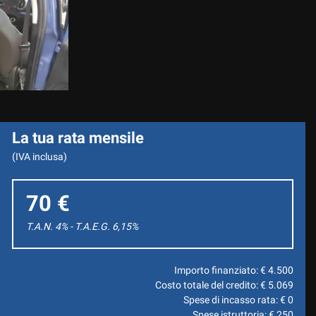
RATTUALE
La tua rata mensile
(IVA inclusa)
70 €
T.A.N. 4% - T.A.E.G.
6,15
%
Importo finanziato: €
4.500
Costo totale del credito: €
5.069
Spese di incasso rata: €
0
Spese istruttoria: €
250