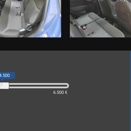
 LE CARATTERISTICHE DELLO SPECIFICO VEICOLO .
NZE , CHE NON RAPPRESENTANO IN ALCUN MODO UN IMPEGNO CONT
4.500
6.500 €