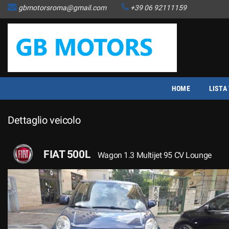
gbmotorsroma@gmail.com
+39 06 92111159
HOME
LISTA VEICOLI
ACQUISTIAMO USATO
HOME
LISTA
COME FUNZIONA
Dettaglio veicolo
ASSISTENZA
FIAT 500L
Wagon 1.3 Multijet 95 CV Lounge
CONTATTI
NEWS
AREA COMMERCIANTI