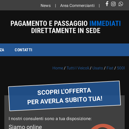
News
Area Commercianti
ZA
CONTATTI
Home
/
Tutti I Veicoli
/
Usato
/
Fiat
/
500l
SCOPRI L'OFFERTA
PER AVERLA SUBITO TUA!
I nostri consulenti sono a tua disposizione:
Siamo online