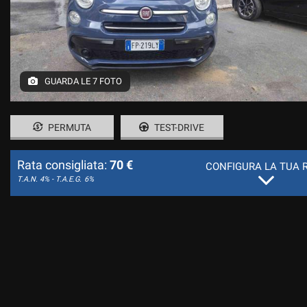
GUARDA LE 7 FOTO
PERMUTA
TEST-DRIVE
Rata consigliata:
70 €
CONFIGURA LA TUA 
T.A.N. 4% - T.A.E.G.
6%