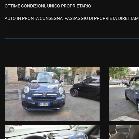
OTTIME CONDIZIONI, UNICO PROPRIETARIO
AUTO IN PRONTA CONSEGNA, PASSAGGIO DI PROPRIETA' DIRETTAM
-ACQUISTIAMO CON BONIFICO IMMEDIATO AUTO USATE, SUPERCAR, 
-SUPERVALUTAZIONE DEL VOSTRO USATO, EXTRA VALUTAZIONE PE
-ACCETTIAMO E VALUTIAMO PERMUTE E/O SCAMBI ANCHE CON DI
CI TROVIAMO IN ZONA CENTOCELLE/PRENESTINA, RAGGIUNGIBILI
-IN AUTO TRAMITE USCITA P. TOGLIATTI DELLA A24
-IN METRO FERMATA "GARDENIE" METRO C
-IN TRAM N.5 FERMATA "BRESADOLA"
ORARI DI APERTURA
Lun.-Ven. 9.30/13.00-15.30/19.30
Sabato 10.00/13.30
NOTA BENE : LA DOTAZIONE TECNICA E GLI ACCESSORI INDICATI
UNIFORMITA DEI DATI PUBBLICATI DAI DIVERSI PORTALI .