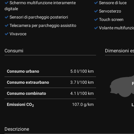
Schermo multifunzione interamente
Sensore di luce
digitale
Servosterzo
Sensori di parcheggio posteriori
Touch screen
Telecamera per parcheggio assistito
Volante multifunzi
Vivavoce
Consumi
Dimensioni es
Consumo urbano
5.0 l/100 km
Consumo extraurbano
3.7 l/100 km
P
Consumo combinato
4.1 l/100 km
Emissioni CO
107.0 g/km
L
2
Descrizione