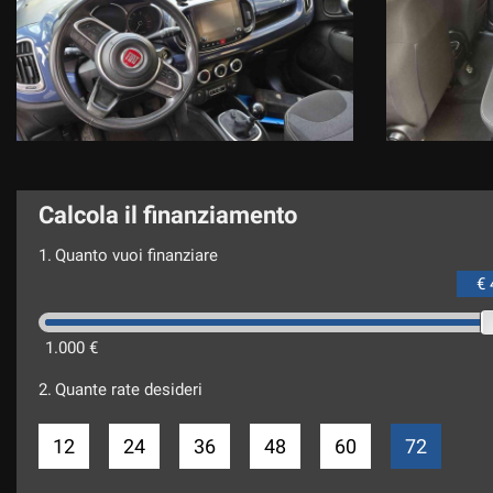
CI SCUSIAMO PER L'INCONVENIENTE E VI INVITIAMO A VERIFICARE
DECLINIAMO OGNI RESPONSABILITA PER EVENTUALI INCONGRUE
Calcola il finanziamento
1.
Quanto vuoi finanziare
€ 
1.000 €
2.
Quante rate desideri
12
24
36
48
60
72