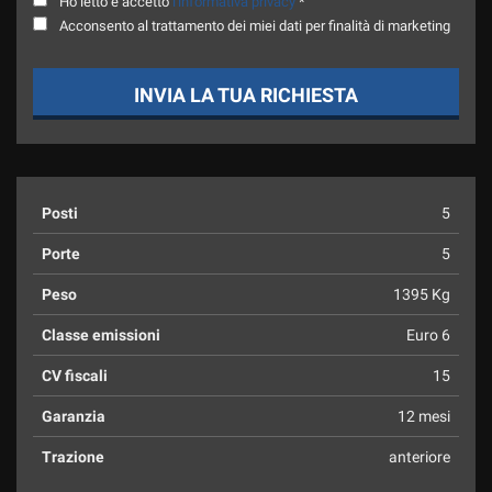
Ho letto e accetto
l'informativa privacy
*
Acconsento al trattamento dei miei dati per finalità di marketing
INVIA LA TUA RICHIESTA
Posti
5
Porte
5
Peso
1395 Kg
Classe emissioni
Euro 6
CV fiscali
15
Garanzia
12 mesi
Trazione
anteriore