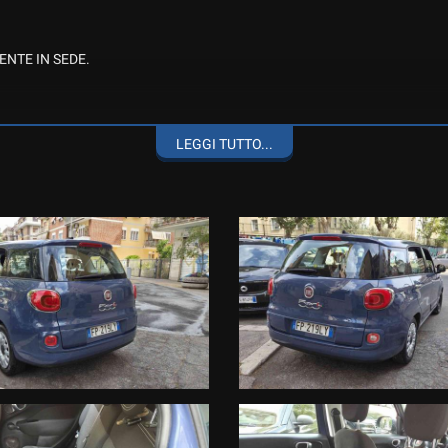
ENTE IN SEDE.
D’EPOCA, DI PRESTIGIO E INTERE COLLEZIONI, PAGAMENTO E PASSAG
LEGGI TUTTO...
R AUTO RECENTI E/O A BASSO CHILOMETRAGGIO
FFERENZA A VOSTRO FAVORE
 NEL PRESENTE ANNUNCIO POTREBBERO NON COINCIDERE CON L'EFFE