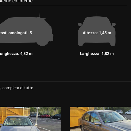
terne ed interne
osti omologati: 5
Altezza: 1,45 m
unghezza: 4,82 m
Larghezza: 1,82 m
, completa di tutto