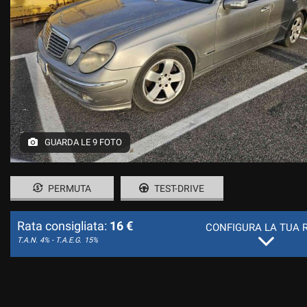
GUARDA LE 9 FOTO
PERMUTA
TEST-DRIVE
Rata consigliata:
16 €
CONFIGURA LA TUA 
T.A.N. 4% - T.A.E.G.
15%