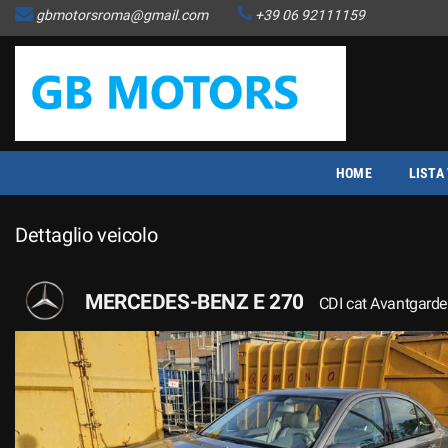
gbmotorsroma@gmail.com
+39 06 92111159
HOME
LISTA VEICOLI
ACQUISTIAMO USATO
HOME
LISTA
COME FUNZIONA
Dettaglio veicolo
ASSISTENZA
MERCEDES-BENZ E 270
CDI cat Avantgarde
CONTATTI
NEWS
AREA COMMERCIANTI