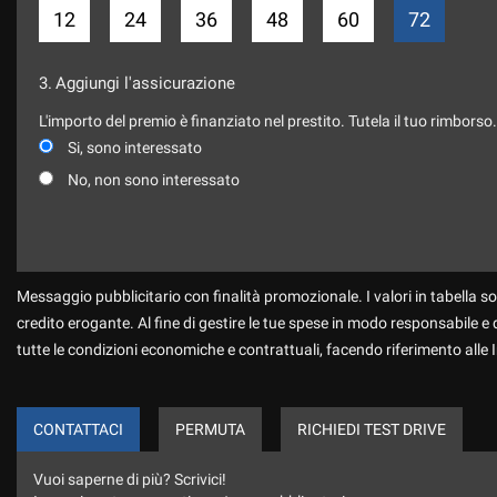
12
24
36
48
60
72
3.
Aggiungi l'assicurazione
L'importo del premio è finanziato nel prestito. Tutela il tuo rimborso
Si, sono interessato
No, non sono interessato
Messaggio pubblicitario con finalità promozionale. I valori in tabella so
credito erogante. Al fine di gestire le tue spese in modo responsabile e di
tutte le condizioni economiche e contrattuali, facendo riferimento alle
CONTATTACI
PERMUTA
RICHIEDI TEST DRIVE
Vuoi saperne di più? Scrivici!