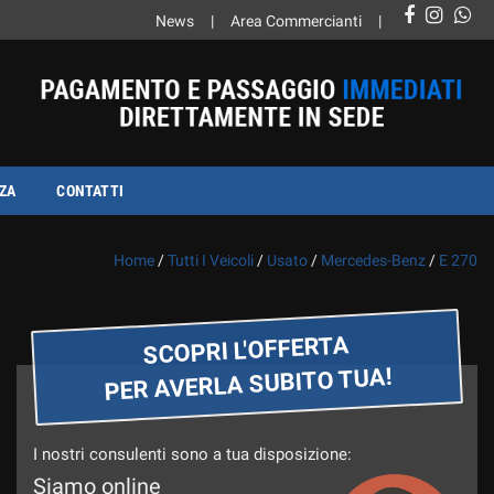
News
Area Commercianti
ZA
CONTATTI
Home
/
Tutti I Veicoli
/
Usato
/
Mercedes-Benz
/
E 270
SCOPRI L'OFFERTA
PER AVERLA SUBITO TUA!
I nostri consulenti sono a tua disposizione:
Siamo online