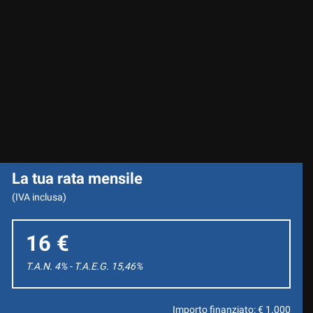
La tua rata mensile
(IVA inclusa)
16 €
T.A.N. 4% - T.A.E.G.
15,46
%
Importo finanziato: €
1.000