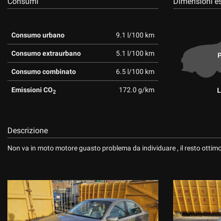
Consumi
Dimensioni es
Consumo urbano
9.1 l/100 km
Consumo extraurbano
5.1 l/100 km
P
Consumo combinato
6.5 l/100 km
Emissioni CO
172.0 g/km
L
2
Descrizione
Non va in moto motore guasto problema da individuare , il resto ottimo