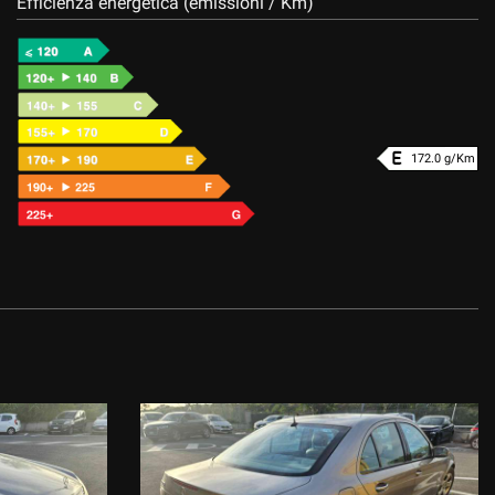
Efficienza energetica (emissioni / Km)
172.0 g/Km