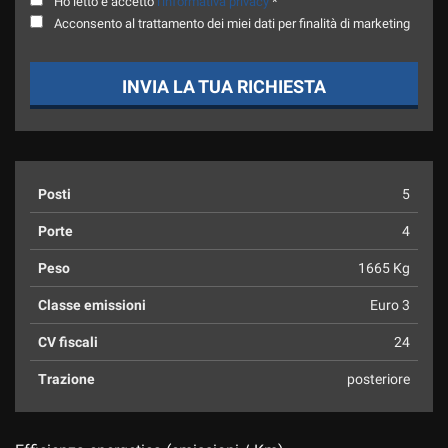
Ho letto e accetto
l'informativa privacy
*
Acconsento al trattamento dei miei dati per finalità di marketing
INVIA LA TUA RICHIESTA
Posti
5
Porte
4
Peso
1665 Kg
Classe emissioni
Euro 3
CV fiscali
24
Trazione
posteriore