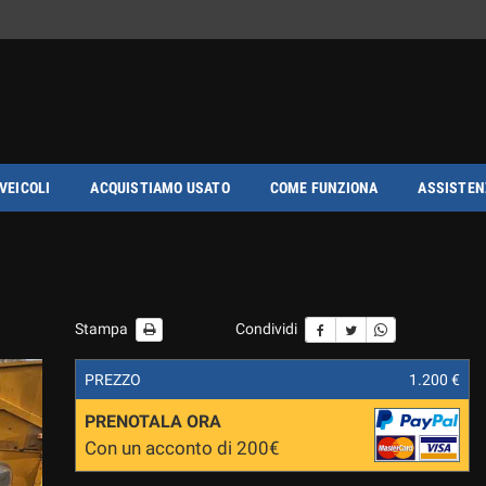
 VEICOLI
ACQUISTIAMO USATO
COME FUNZIONA
ASSISTEN
Stampa
Condividi
PREZZO
1.200 €
PRENOTALA ORA
Con un acconto di 200€