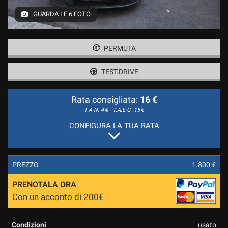
GUARDA LE 6 FOTO
PERMUTA
TEST-DRIVE
Rata consigliata:
16 €
T.A.N. 4% - T.A.E.G.
15%
CONFIGURA LA TUA RATA
PREZZO
1.800 €
PRENOTALA ORA
Con un acconto di 200€
Condizioni
usato