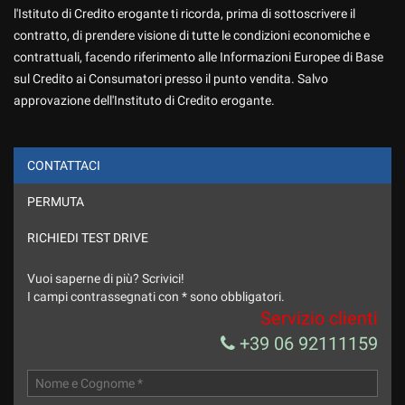
l'Istituto di Credito erogante ti ricorda, prima di sottoscrivere il
contratto, di prendere visione di tutte le condizioni economiche e
contrattuali, facendo riferimento alle Informazioni Europee di Base
sul Credito ai Consumatori presso il punto vendita. Salvo
approvazione dell'Instituto di Credito erogante.
CONTATTACI
PERMUTA
Ho letto e accetto
l'informativa privacy
*
Acconsento al trattamento dei miei dati per finalità di
RICHIEDI TEST DRIVE
marketing
Vuoi saperne di più? Scrivici!
Invia la tua richiesta
I campi contrassegnati con * sono obbligatori.
Servizio clienti
+39 06 92111159