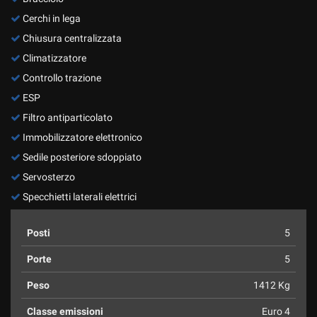
Cerchi in lega
Chiusura centralizzata
Climatizzatore
Controllo trazione
ESP
Filtro antiparticolato
Immobilizzatore elettronico
Sedile posteriore sdoppiato
Servosterzo
Specchietti laterali elettrici
Posti
5
Porte
5
Peso
1412 Kg
Classe emissioni
Euro 4