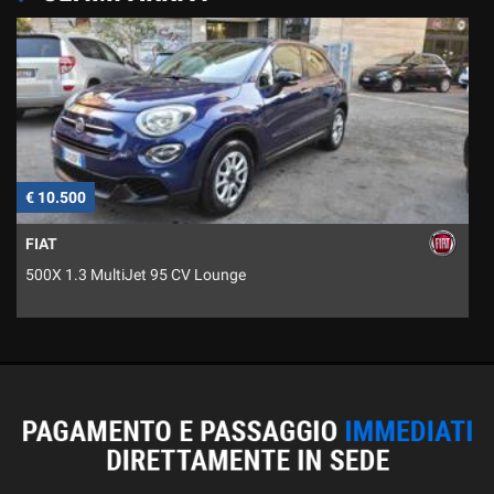
€ 10.500
€
FIAT
500X 1.3 MultiJet 95 CV Lounge
5