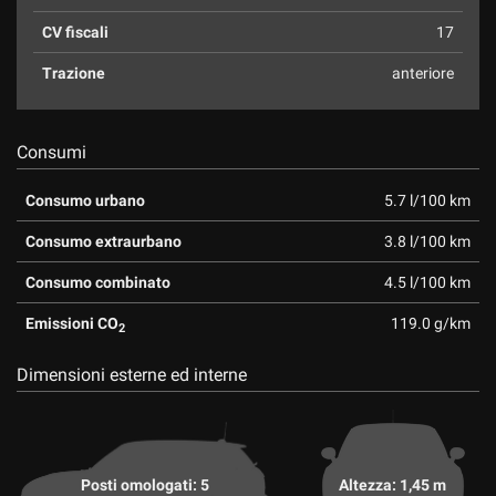
CV fiscali
17
Trazione
anteriore
Consumi
Consumo urbano
5.7 l/100 km
Consumo extraurbano
3.8 l/100 km
Consumo combinato
4.5 l/100 km
Emissioni CO
119.0 g/km
2
Dimensioni esterne ed interne
Posti omologati: 5
Altezza: 1,45 m