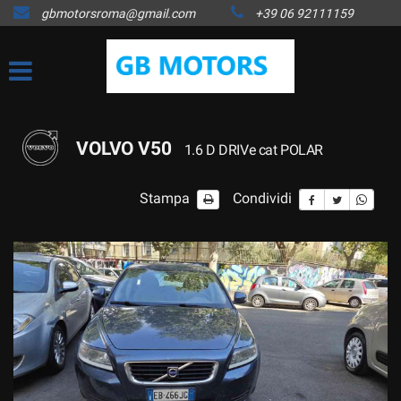
gbmotorsroma@gmail.com
+39 06 92111159
HOME
LISTA VEICOLI
ACQUISTIAMO USATO
VOLVO V50
1.6 D DRIVe cat POLAR
COME FUNZIONA
Stampa
Condividi
ASSISTENZA
CONTATTI
NEWS
AREA COMMERCIANTI