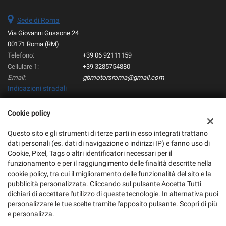
Sede di Roma
Via Giovanni Gussone 24
00171 Roma (RM)
Telefono:
+39 06 92111159
Cellulare 1:
+39 3285754880
Email:
gbmotorsroma@gmail.com
Indicazioni stradali
Cookie policy
Dati fiscali:
Questo sito e gli strumenti di terze parti in esso integrati trattano
GB Motors srl
dati personali (es. dati di navigazione o indirizzi IP) e fanno uso di
Via Pietro Belon, 151, 00169, Roma (RM)
Cookie, Pixel, Tags o altri identificatori necessari per il
C.F/P.IVA:
17375631003
funzionamento e per il raggiungimento delle finalità descritte nella
Registro delle imprese:
RM
cookie policy, tra cui il miglioramento delle funzionalità del sito e la
pubblicità personalizzata. Cliccando sul pulsante Accetta Tutti
dichiari di accettare l'utilizzo di queste tecnologie. In alternativa puoi
personalizzare le tue scelte tramite l'apposito pulsante. Scopri di più
e personalizza.