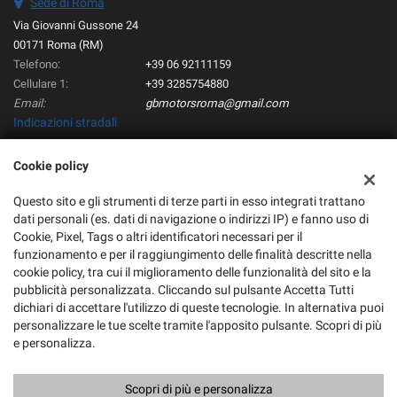
Sede di Roma
Via Giovanni Gussone 24
00171 Roma (RM)
Telefono:
+39 06 92111159
Cellulare 1:
+39 3285754880
Email:
gbmotorsroma@gmail.com
Indicazioni stradali
Cookie policy
Dati fiscali:
Questo sito e gli strumenti di terze parti in esso integrati trattano
GB Motors srl
dati personali (es. dati di navigazione o indirizzi IP) e fanno uso di
Via Pietro Belon, 151, 00169, Roma (RM)
Cookie, Pixel, Tags o altri identificatori necessari per il
C.F/P.IVA:
17375631003
funzionamento e per il raggiungimento delle finalità descritte nella
Registro delle imprese:
RM
cookie policy, tra cui il miglioramento delle funzionalità del sito e la
pubblicità personalizzata. Cliccando sul pulsante Accetta Tutti
dichiari di accettare l'utilizzo di queste tecnologie. In alternativa puoi
personalizzare le tue scelte tramite l'apposito pulsante. Scopri di più
e personalizza.
Scopri di più e personalizza
Copyright © 2026 GestionaleAuto.com S.r.l., Tutti i diritti riservati -